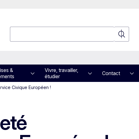
Rechercher
Recherch
ises &
Vivre, travailler,
Contact
ements
étudier
rvice Civique Européen !
neté