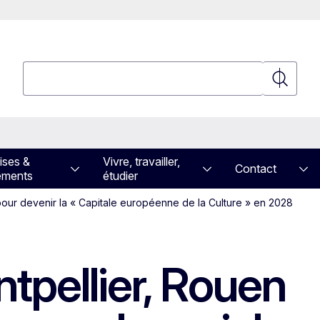
Rechercher
Recherch
ises &
Vivre, travailler,
Contact
ements
étudier
pour devenir la « Capitale européenne de la Culture » en 2028
tpellier, Rouen