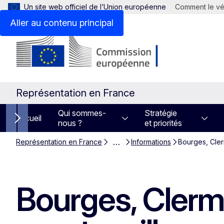
Un site web officiel de l’Union européenne
Comment le vér
Aller au contenu principal
Représentation en France
Qui sommes-
Stratégie
Accueil
nous ?
et priorités
Next items
…
Représentation en France
Informations
Bourges, Cler
Bourges, Clerm