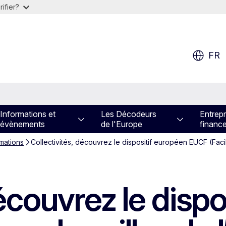
ifier?
FR
Informations et
Les Décodeurs
Entrepr
évènements
de l'Europe
financ
rmations
Collectivités, découvrez le dispositif européen EUCF (Facili
découvrez le disp