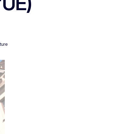
l’UE)
cture