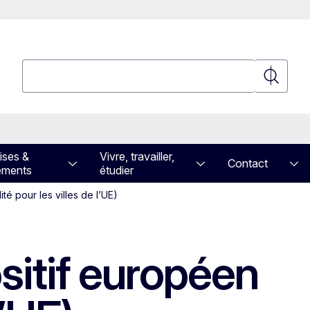
Rechercher
Recherch
ises &
Vivre, travailler,
Contact
ements
étudier
té pour les villes de l’UE)
ositif européen