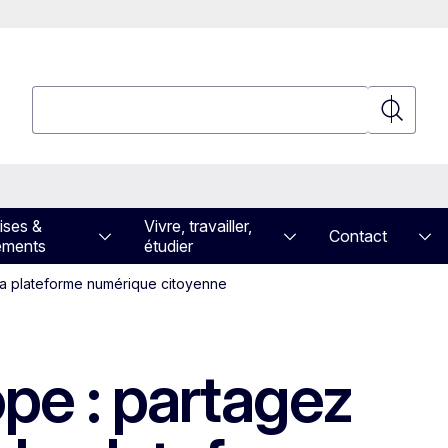
Rechercher
Recherch
ises &
Vivre, travailler,
Contact
ements
étudier
 la plateforme numérique citoyenne
ope : partagez