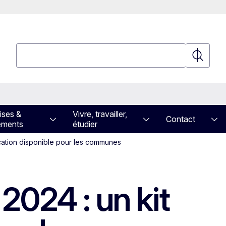
Rechercher
Recherch
ises &
Vivre, travailler,
Contact
ements
étudier
cation disponible pour les communes
2024 : un kit