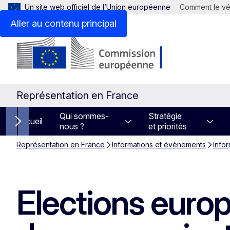
Un site web officiel de l’Union européenne
Comment le vér
Aller au contenu principal
Représentation en France
Qui sommes-
Stratégie
Accueil
nous ?
et priorités
Next items
Représentation en France
Informations et évènements
Info
Elections europ