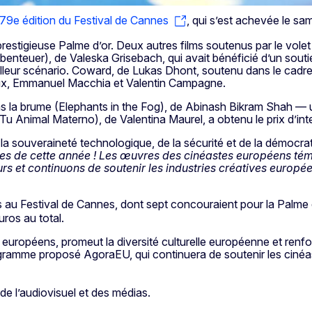
79e édition du Festival de Cannes
, qui s’est achevée le sa
 prestigieuse Palme d’or. Deux autres films soutenus par le vol
benteuer), de Valeska Grisebach, qui avait bénéficié d’un souti
lleur scénario. Coward, de Lukas Dhont, soutenu dans le cadre 
paux, Emmanuel Macchia et Valentin Campagne.
ans la brume (Elephants in the Fog), de Abinash Bikram Shah —
u Animal Materno), de Valentina Maurel, a obtenu le prix d’inter
la souveraineté technologique, de la sécurité et de la démocrat
s de cette année ! Les œuvres des cinéastes européens témoig
eurs et continuons de soutenir les industries créatives euro
au Festival de Cannes, dont sept concouraient pour la Palme
uros au total.
uropéens, promeut la diversité culturelle européenne et renfor
gramme proposé AgoraEU, qui continuera de soutenir les cinéas
 de l’audiovisuel et des médias.