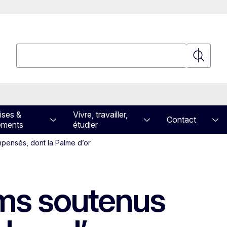
Rechercher
Recherch
ises &
Vivre, travailler,
Contact
ements
étudier
mpensés, dont la Palme d’or
ilms soutenus