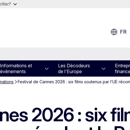
ifier?
FR
Informations et
Les Décodeurs
Entrepr
évènements
de l'Europe
financ
rmations
Festival de Cannes 2026 : six films soutenus par l’UE réco
nes 2026 : six f