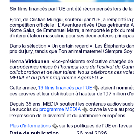
Six films financés par l’UE ont été récompensés lors de la
Fjord, de Cristian Mungiu, soutenu par l’UE, a remporté la
compétition officielle : L'Aventure rêvée (Das geträumte A
Notre Salut, de Emmanuel Marre, a remporté le prix du mei
d’interprétation masculine pour ses deux acteurs princi
Dans la sélection « Un certain regard », Les Éléphants d
prix du jury, tandis que Ton animal maternel (Siempre Soy T
Henna
Virkkunen
, vice-présidente exécutive chargée de 
européennes mises à l’honneur lors du Festival de Canne
collaboration et de leur talent. Nous célébrons ces val
MEDIA et au futur programme AgoraEU. »
Cette année,
19 films financés par l’UE
étaient nommés 
ces œuvres et leur distribution à hauteur de 1,17 million d’e
Depuis 35 ans, MEDIA soutient les contenus audiovisuels e
Le succès du
programme MEDIA
ouvre la voie au pro
l’expression de la diversité et du patrimoine européens.
Plus d’informations
sur les politiques de l’UE en faveur
Date de publication
26 mai 2026