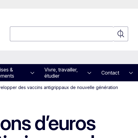
Rechercher
Recherch
ises &
Vivre, travailler,
Contact
ements
étudier
évelopper des vaccins antigrippaux de nouvelle génération
ions d’euros