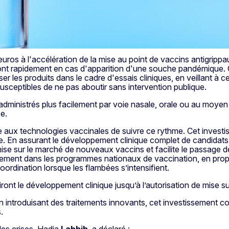
os à l'accélération de la mise au point de vaccins antigrippau
eront rapidement en cas d'apparition d'une souche pandémique. C
 les produits dans le cadre d'essais cliniques, en veillant à ce 
susceptibles de ne pas aboutir sans intervention publique.
ministrés plus facilement par voie nasale, orale ou au moyen 
e.
 aux technologies vaccinales de suivre ce rythme. Cet invest
le. En assurant le développement clinique complet de candidats v
ise sur le marché de nouveaux vaccins et facilite le passage 
apidement dans les programmes nationaux de vaccination, en pro
oordination lorsque les flambées s’intensifient.
ont le développement clinique jusqu’à l’autorisation de mise su
 introduisant des traitements innovants, cet investissement con
.
 des crises, Hadja
Lahbib
, a déclaré :