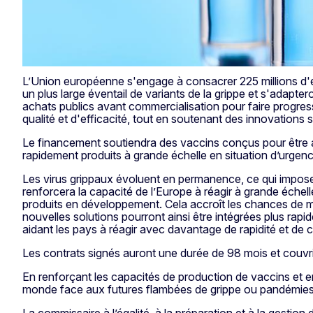
L’Union européenne s'engage à consacrer 225 millions d'eur
un plus large éventail de variants de la grippe et s'adapt
achats publics avant commercialisation pour faire progresser
qualité et d'efficacité, tout en soutenant des innovations 
Le financement soutiendra des vaccins conçus pour être ad
rapidement produits à grande échelle en situation d’urgenc
Les virus grippaux évoluent en permanence, ce qui impose
renforcera la capacité de l’Europe à réagir à grande échel
produits en développement. Cela accroît les chances de m
nouvelles solutions pourront ainsi être intégrées plus r
aidant les pays à réagir avec davantage de rapidité et de c
Les contrats signés auront une durée de 98 mois et couvrir
En renforçant les capacités de production de vaccins et en
monde face aux futures flambées de grippe ou pandémies
La commissaire à l’égalité, à la préparation et à la gestion