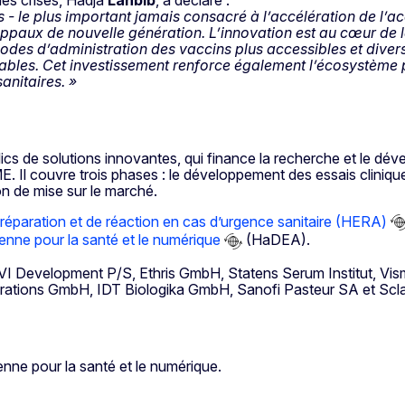
s - le plus important jamais consacré à l’accélération de l
ppaux de nouvelle génération. L’innovation est au cœur de l
odes d’administration des vaccins plus accessibles et divers
érables. Cet investissement renforce également l’écosystème
anitaires. »
cs de solutions innovantes, qui finance la recherche et le dé
ME. Il couvre trois phases : le développement des essais clinique
ion de mise sur le marché.
réparation et de réaction en cas d’urgence sanitaire (HERA)
nne pour la santé et le numérique
(HaDEA).
IVI Development P/S, Ethris GmbH, Statens Serum Institut, Vism
erations GmbH, IDT Biologika GmbH, Sanofi Pasteur SA et Scl
ne pour la santé et le numérique.