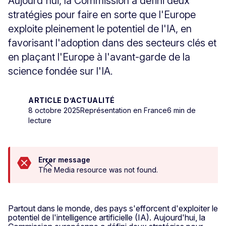
Aujourd'hui, la Commission a défini deux
stratégies pour faire en sorte que l'Europe
exploite pleinement le potentiel de l'IA, en
favorisant l'adoption dans des secteurs clés et
en plaçant l'Europe à l'avant-garde de la
science fondée sur l'IA.
ARTICLE D’ACTUALITÉ
8 octobre 2025
Représentation en France
6 min de
lecture
Error message
Fermer ce message
The Media resource was not found.
Partout dans le monde, des pays s'efforcent d'exploiter le
potentiel de l'intelligence artificielle (IA). Aujourd'hui, la