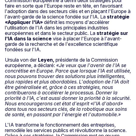
Commission européenne a défini deux stratégies pour
faire en sorte que l'Europe reste en tête, en favorisant
l'adoption dans des secteurs clés et en plaçant l'Europe à
l'avant-garde de la science fondée sur l'IA. La
stratégie
«Appliquer l'IA»
définit les moyens d'accélérer
l'utilisation de l'IA dans les principales industries
européennes et dans le secteur public. La
stratégie sur
l'IA dans la science
vise à placer l'Europe à l'avant-
garde de la recherche et de l'excellence scientifique
fondées sur l'IA.
Ursula von der
Leyen,
présidente de la Commission
européenne, a déclaré:
«Je veux que l'avenir de l'IA se
concrétise en Europe. Parce que lorsque l'IA est utilisée,
nous pouvons trouver des solutions plus intelligentes,
plus rapides et plus abordables. L'adoption de l'IA doit
être généralisée et, grâce à ces stratégies, nous
contribuerons à accélérer le processus. Donner la
priorité à l'IA, c'est aussi donner la priorité à la sécurité.
Nous encouragerons cet état d'esprit «l'IA d'abord»
dans tous nos secteurs clés, de la robotique aux soins
de santé, en passant par l'énergie et l'automobile.»
L'IA transforme le fonctionnement des entreprises,
remodèle les services publics et révolutionne la science.
Grâce à ces stratégies, la Commission met en œuvre