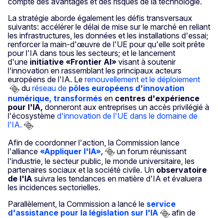
compte des avantages et des risques de la technologie.
La stratégie aborde également les défis transversaux
suivants: accélérer le délai de mise sur le marché en reliant
les infrastructures, les données et les installations d'essai;
renforcer la main-d'œuvre de l'UE pour qu'elle soit prête
pour l'IA dans tous les secteurs; et le lancement
d'une
initiative «Frontier AI»
visant à soutenir
l'innovation en rassemblant les principaux acteurs
européens de l'IA. Le
renouvellement et le déploiement
du
réseau de
pôles européens d'innovation
numérique, transformés
en
centres d'expérience
pour l'IA,
donneront aux entreprises un accès privilégié à
l'écosystème
d'innovation de l'UE dans le domaine de
l'IA.
Afin de coordonner l'action, la Commission lance
l'alliance
«Appliquer l'IA»,
un forum réunissant
l'industrie, le secteur public, le monde universitaire, les
partenaires sociaux et la société civile. Un
observatoire
de l'IA
suivra les tendances en matière d'IA et évaluera
les incidences sectorielles.
Parallèlement, la Commission a lancé le
service
d'assistance pour la législation sur l'IA
afin de