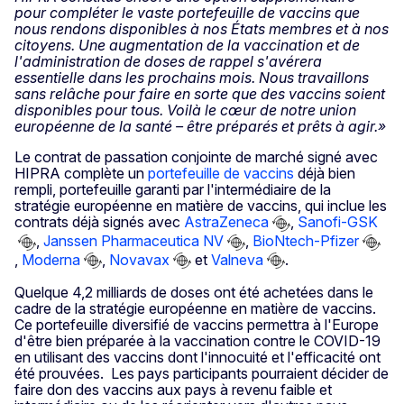
pour compléter le vaste portefeuille de vaccins que
nous rendons disponibles à nos États membres et à nos
citoyens. Une augmentation de la vaccination et de
l'administration de doses de rappel s'avérera
essentielle dans les prochains mois. Nous travaillons
sans relâche pour faire en sorte que des vaccins soient
disponibles pour tous. Voilà le cœur de notre union
européenne de la santé – être préparés et prêts à agir.»
Le contrat de passation conjointe de marché signé avec
HIPRA complète un
portefeuille de vaccins
déjà bien
rempli, portefeuille garanti par l'intermédiaire de la
stratégie européenne en matière de vaccins, qui inclue les
contrats déjà signés avec
AstraZeneca
,
Sanofi-GSK
,
Janssen Pharmaceutica NV
,
BioNtech-Pfizer
,
Moderna
,
Novavax
et
Valneva
.
Quelque 4,2 milliards de doses ont été achetées dans le
cadre de la stratégie européenne en matière de vaccins.
Ce portefeuille diversifié de vaccins permettra à l'Europe
d'être bien préparée à la vaccination contre le COVID-19
en utilisant des vaccins dont l'innocuité et l'efficacité ont
été prouvées. Les pays participants pourraient décider de
faire don des vaccins aux pays à revenu faible et