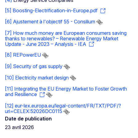
[4]
Energy Service Companies
[5]
Boosting-Electrification-in-Europe.pdf
[6]
Ajustement à l'objectif 55 - Consilium
[7]
How much money are European consumers saving
thanks to renewables? – Renewable Energy Market
Update - June 2023 – Analysis - IEA
[8]
REPowerEU
[9]
Security of gas supply
[10]
Electricity market design
[11]
Integrating the EU Energy Market to Foster Growth
and Resilience
[12]
eur-lex.europa.eu/legal-content/FR/TXT/PDF/?
uri=CELEX:52026DC0115
Date de publication
23 avril 2026