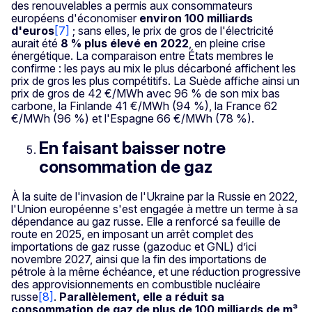
des renouvelables a permis aux consommateurs
européens d'économiser
environ 100 milliards
d'euros
[7]
; sans elles, le prix de gros de l'électricité
aurait été
8 % plus élevé en 2022
, en pleine crise
énergétique. La comparaison entre États membres le
confirme : les pays au mix le plus décarboné affichent les
prix de gros les plus compétitifs. La Suède affiche ainsi un
prix de gros de 42 €/MWh avec 96 % de son mix bas
carbone, la Finlande 41 €/MWh (94 %), la France 62
€/MWh (96 %) et l'Espagne 66 €/MWh (78 %).
En faisant baisser notre
consommation de gaz
À la suite de l'invasion de l'Ukraine par la Russie en 2022,
l'Union européenne s'est engagée à mettre un terme à sa
dépendance au gaz russe. Elle a renforcé sa feuille de
route en 2025, en imposant un arrêt complet des
importations de gaz russe (gazoduc et GNL) d’ici
novembre 2027, ainsi que la fin des importations de
pétrole à la même échéance, et une réduction progressive
des approvisionnements en combustible nucléaire
russe
[8]
.
Parallèlement, elle a réduit sa
consommation de gaz de plus de 100 milliards de m³