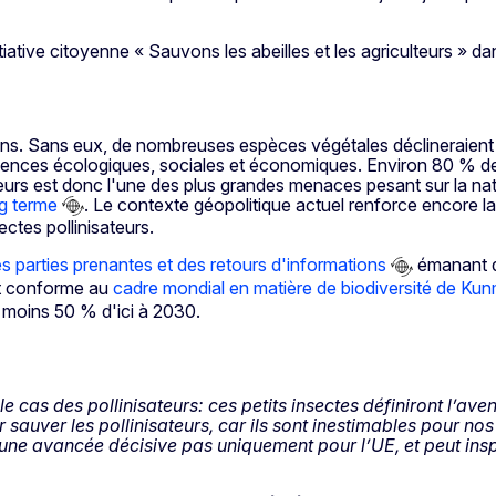
tiative citoyenne « Sauvons les abeilles et les agriculteurs » 
ains. Sans eux, de nombreuses espèces végétales déclineraient e
uences écologiques, sociales et économiques. Environ 80 % de
ateurs est donc l'une des plus grandes menaces pesant sur la natu
ng terme
. Le contexte géopolitique actuel renforce encore l
ectes pollinisateurs.
s parties prenantes et des retours d'informations
émanant d
nt conforme au
cadre mondial en matière de biodiversité de Ku
au moins 50 % d'ici à 2030.
e cas des pollinisateurs: ces petits insectes définiront l’aven
sauver les pollinisateurs, car ils sont inestimables pour n
 une avancée décisive pas uniquement pour l’UE, et peut insp