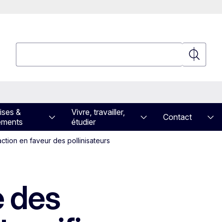
Rechercher
Recherch
ises &
Vivre, travailler,
Contact
ements
étudier
action en faveur des pollinisateurs
e des