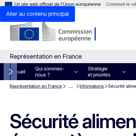
Un site web officiel de l’Union européenne
Comment le vér
Aller au contenu principal
Représentation en France
Qui sommes-
Stratégie
Accueil
nous ?
et priorités
Next items
…
Représentation en France
Informations
Sécurité alime
Sécurité aliment