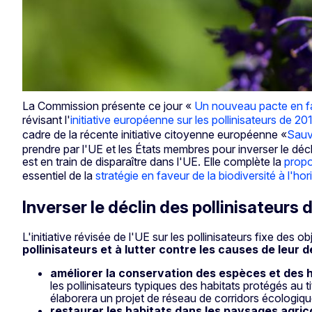
La Commission présente ce jour «
Un nouveau pacte en fa
révisant l'
initiative européenne sur les pollinisateurs de 20
cadre de la récente initiative citoyenne européenne «
Sauvo
prendre par l'UE et les États membres pour inverser le décl
est en train de disparaître dans l'UE. Elle complète la
propo
essentiel de la
stratégie en faveur de la biodiversité à l'h
Inverser le déclin des pollinisateurs 
L'initiative révisée de l'UE sur les pollinisateurs fixe des 
pollinisateurs et à lutter contre les causes de leur d
améliorer la conservation des espèces et des 
les pollinisateurs typiques des habitats protégés au 
élaborera un projet de réseau de corridors écologiqu
restaurer les habitats dans les paysages agric