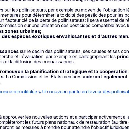
es
sur les pollinisateurs, par exemple au moyen de l'obligation 
taires pour déterminer la toxicité des pesticides pour les poll
 facteur clé de la perte de pollinisateurs: il sera essentiel de réd
Commission sur une utilisation des pesticides compatible avec 
les zones urbaines;
, des espèces exotiques envahissantes et d'autres me
issances
sur le déclin des pollinisateurs, ses causes et ses 
cherche et l'évaluation, par exemple en cartographiant les
princ
s et la diffusion des connaissances.
promouvoir la planification stratégique et la coopération
rs
. La Commission et les États membres
aideront également l
.
nication intitulée « Un nouveau pacte en faveur des pollinisa
à approuver les nouvelles actions et à participer activement à 
léteront les futurs plans nationaux de restauration (au titre de
eront les mesures à prendre pour atteindre l'objectif juridique