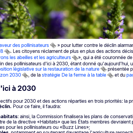
veur des pollinisateurs
» pour lutter contre le déclin alarm
18
. Les citoyens réclament de plus en plus des actions décis
ns les abeilles et les agriculteurs
», qui a été couronnée de 
in des pollinisateurs d'ici à 2030, étant donné qu'aujourd'hui, u
sition législative sur la restauration de la nature
présentée pa
orizon 2030
, de la
stratégie De la ferme à la table
et du
pac
d'ici à 2030
objectifs pour 2030 et des actions réparties en trois priorités: la
éclin.
Pour ce faire, il faudra:
habitats
: ainsi, la Commission finalisera les plans de conserva
titre de la directive «Habitats» que les États membres devraient
es pour les pollinisateurs ou «Buzz Lines»;
oles
, notamment en soutenant davantage l'agriculture respectue