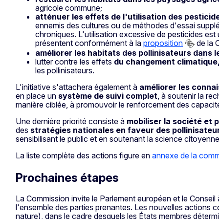
agricole commune;
atténuer les effets de l'utilisation des pesticid
ennemis des cultures ou de méthodes d'essai supplémen
chroniques. L'utilisation excessive de pesticides est un
présentent conformément à la
proposition
de la 
améliorer les habitats des pollinisateurs dans 
lutter contre les effets
du changement climatique
les pollinisateurs.
L'initiative s'attachera également à
améliorer les conna
en place un
système de suivi complet
, à soutenir la re
manière ciblée, à promouvoir le renforcement des capacité
Une dernière priorité consiste à
mobiliser la société et 
des
stratégies nationales en faveur des pollinisateu
sensibilisant le public et en soutenant la science citoyenne
La liste complète des actions figure en
annexe de la commu
Prochaines étapes
La Commission invite le Parlement européen et le Conseil 
l'ensemble des parties prenantes. Les nouvelles actions comp
nature), dans le cadre desquels les États membres détermin