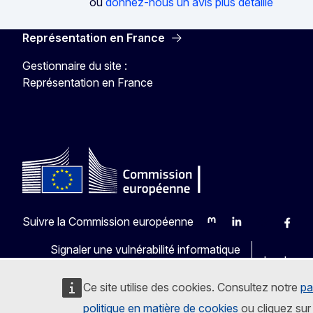
ou
donnez-nous un avis plus détaillé
Représentation en France
Gestionnaire du site :
Représentation en France
Suivre la Commission européenne
Mastodon
LinkedIn
Bluesky
Faceb
Y
Signaler une vulnérabilité informatique
Les langu
Ce site utilise des cookies. Consultez notre
pa
politique en matière de cookies
ou cliquez sur 