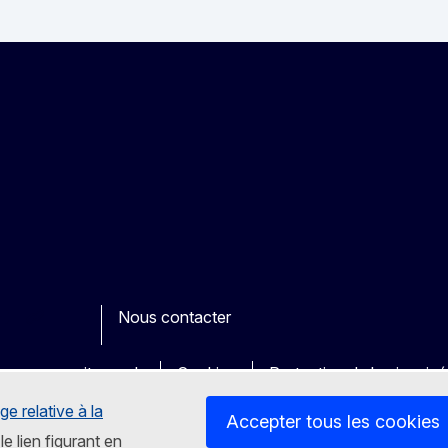
Nous contacter
ook
outube
Other
es sur nos sites web
Cookies
Protection de la vie priv
ge relative à la
Accepter tous les cookies
le lien figurant en