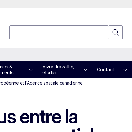
Rechercher
Recherch
ises &
Vivre, travailler,
Contact
ements
étudier
ropéenne et l'Agence spatiale canadienne
s entre la