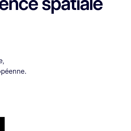
ence spatiale
e,
opéenne.