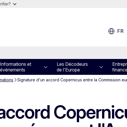
ifier?
FR
Informations et
Les Décodeurs
Entrepr
évènements
de l'Europe
financ
rmations
Signature d'un accord Copernicus entre la Commission eu
accord Copernicu