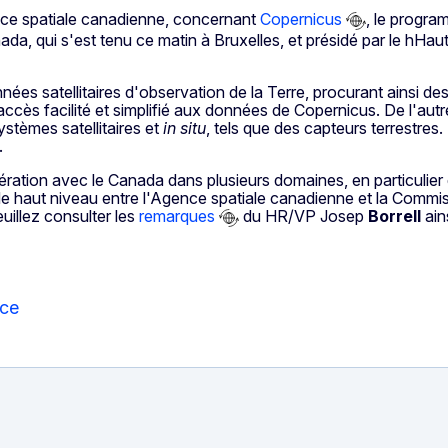
nce spatiale canadienne, concernant
Copernicus
, le progra
da, qui s'est tenu ce matin à Bruxelles, et présidé par le hHaut 
ées satellitaires d'observation de la Terre, procurant ainsi de
ccès facilité et simplifié aux données de Copernicus. De l'aut
ystèmes satellitaires et
in situ
, tels que des capteurs terrestres
.
ration avec le Canada dans plusieurs domaines, en particulier 
 de haut niveau entre l'Agence spatiale canadienne et la Commiss
uillez consulter les
remarques
du HR/VP Josep
Borrell
ain
nce