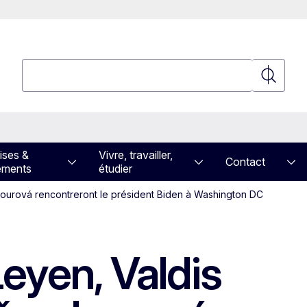
Rechercher
Recherch
ises &
Vivre, travailler,
Contact
ements
étudier
 Jourová rencontreront le président Biden à Washington DC
eyen, Valdis