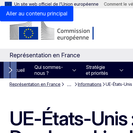
Un site web officiel de l’Union européenne
Comment le vér
Aller au contenu principal
Représentation en France
Qui sommes-
Stratégie
Accueil
nous ?
et priorités
Next items
…
Représentation en France
Informations
UE-États-Unis
UE-États-Unis :