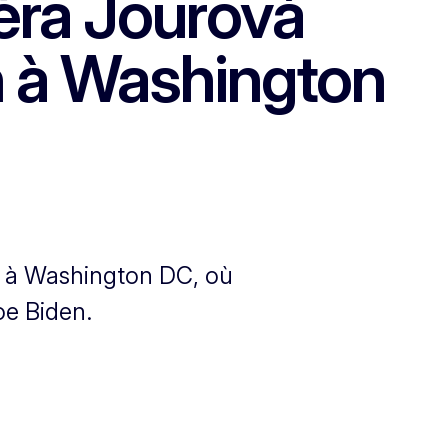
ěra Jourová
n à Washington
e à Washington DC, où
oe Biden.