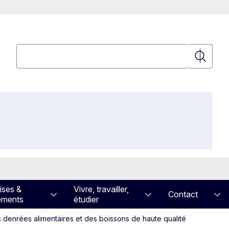
Rechercher
Recherch
ises &
Vivre, travailler,
Contact
ements
étudier
es denrées alimentaires et des boissons de haute qualité