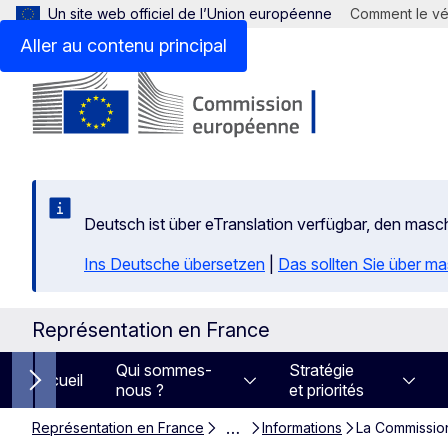
Un site web officiel de l’Union européenne
Comment le vér
Aller au contenu principal
Deutsch ist über eTranslation verfügbar, den mas
Ins Deutsche übersetzen
|
Das sollten Sie über m
Représentation en France
Qui sommes-
Stratégie
Accueil
nous ?
et priorités
Next items
…
Représentation en France
Informations
La Commission 