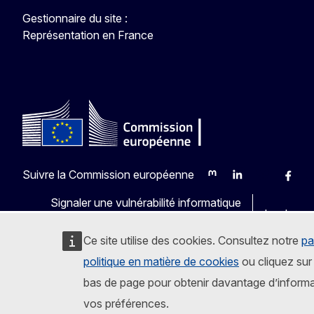
Gestionnaire du site :
Représentation en France
Suivre la Commission européenne
Mastodon
LinkedIn
Bluesky
Faceb
Y
Signaler une vulnérabilité informatique
Les langu
Ce site utilise des cookies. Consultez notre
pa
politique en matière de cookies
ou cliquez sur 
bas de page pour obtenir davantage d’informa
vos préférences.