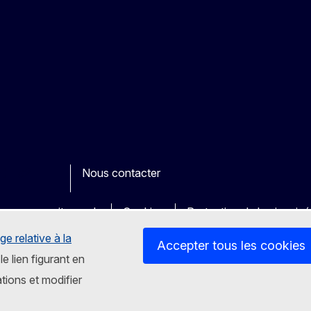
Nous contacter
ook
outube
Other
es sur nos sites web
Cookies
Protection de la vie priv
ge relative à la
Accepter tous les cookies
le lien figurant en
tions et modifier