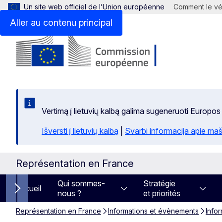
Un site web officiel de l’Union européenne
Comment le vér
Aller au contenu principal
Vertimą į lietuvių kalbą galima sugeneruoti Europos
Išversti į lietuvių kalbą
|
Svarbi informacija apie maš
Représentation en France
Qui sommes-
Stratégie
Accueil
nous ?
et priorités
Next items
Représentation en France
Informations et évènements
Info