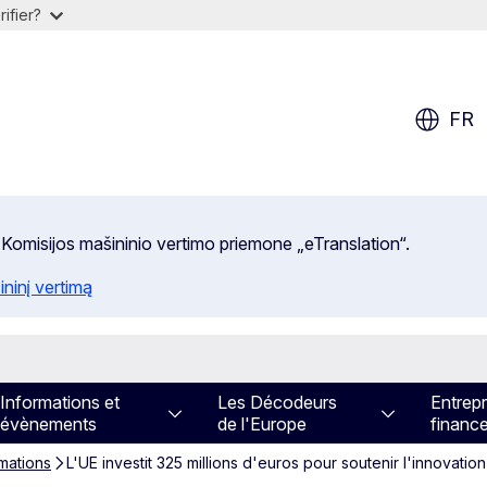
ifier?
FR
 Komisijos mašininio vertimo priemone „eTranslation“.
ininį vertimą
Informations et
Les Décodeurs
Entrepr
évènements
de l'Europe
financ
rmations
L'UE investit 325 millions d'euros pour soutenir l'innovat