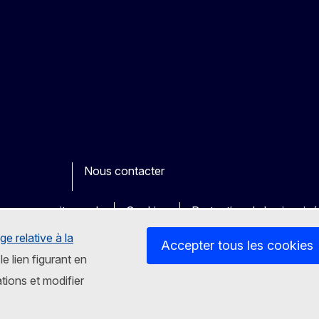
Nous contacter
ook
outube
Other
es sur nos sites web
Cookies
Protection de la vie priv
ge relative à la
Accepter tous les cookies
le lien figurant en
tions et modifier