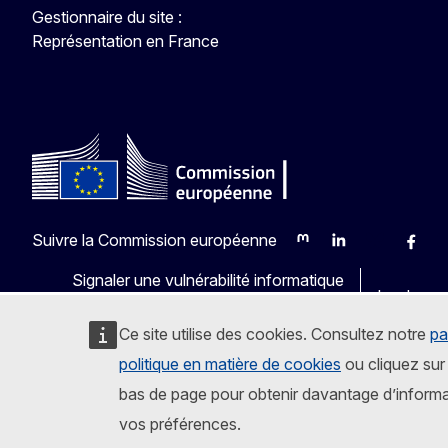
Gestionnaire du site :
Représentation en France
Suivre la Commission européenne
Mastodon
LinkedIn
Bluesky
Faceb
Y
Signaler une vulnérabilité informatique
Les langu
Ce site utilise des cookies. Consultez notre
pa
politique en matière de cookies
ou cliquez sur 
bas de page pour obtenir davantage d’informa
vos préférences.