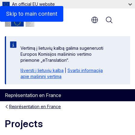
An official EU website
Skip to main content
Menu
Vertimą į lietuvių kalbą galima sugeneruoti
Europos Komisijos mašininio vertimo
priemone „eTranslation“.
Išversti į lietuvių kalbą
|
Svarbi informacija
apie mašininį vertimą
Représentation en France
Représentation en France
Projects