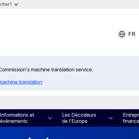
ifier?
FR
n Commission's machine translation service.
machine translation
Informations et
Les Décodeurs
Entrepr
évènements
de l'Europe
financ