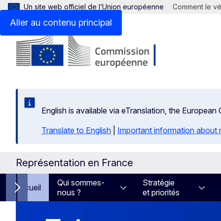
Un site web officiel de l’Union européenne
Comment le vér
Aller au contenu principal
English is available via eTranslation, the Europea
Translate to English
|
Important information about 
Représentation en France
Qui sommes-
Stratégie
Accueil
nous ?
et priorités
Next items
Homepage