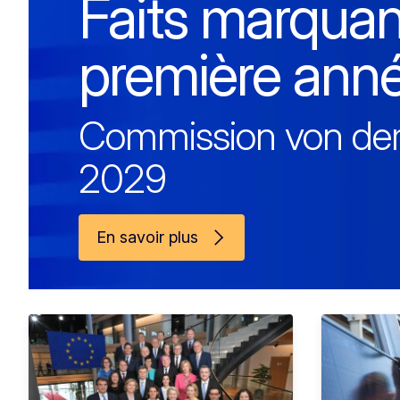
Faits marquan
première ann
Commission von de
2029
En savoir plus