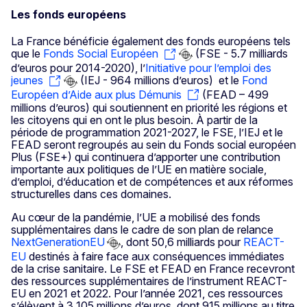
Les fonds européens
La France bénéficie également des fonds européens tels
que le
Fonds Social Européen
(FSE - 5.7 milliards
d’euros pour 2014-2020), l’
Initiative pour l’emploi des
jeunes
(IEJ - 964 millions d’euros) et le
Fond
Européen d’Aide aux plus Démunis
(FEAD – 499
millions d’euros) qui soutiennent en priorité les régions et
les citoyens qui en ont le plus besoin. À partir de la
période de programmation 2021-2027, le FSE, l’IEJ et le
FEAD seront regroupés au sein du Fonds social européen
Plus (FSE+) qui continuera d’apporter une contribution
importante aux politiques de l’UE en matière sociale,
d’emploi, d’éducation et de compétences et aux réformes
structurelles dans ces domaines.
Au cœur de la pandémie, l’UE a mobilisé des fonds
supplémentaires dans le cadre de son plan de relance
NextGenerationEU
, dont 50,6 milliards pour
REACT-
EU
destinés à faire face aux conséquences immédiates
de la crise sanitaire. Le FSE et FEAD en France recevront
des ressources supplémentaires de l’instrument REACT-
EU en 2021 et 2022. Pour l’année 2021, ces ressources
s’élèvent à 3 105 millions d’euros, dont 915 millions au titre