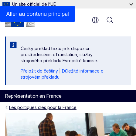
Un site officiel de l’UE
Indicateurs clés
Aller au contenu principal
Menu
Český překlad textu je k dispozici
prostřednictvím eTranslation, služby
strojového překladu Evropské komise.
Přeložit do češtiny
|
Důležité informace o
strojovém překladu
Représentation en France
Les politiques clés pour la France
Le soutien aux ambitions soc