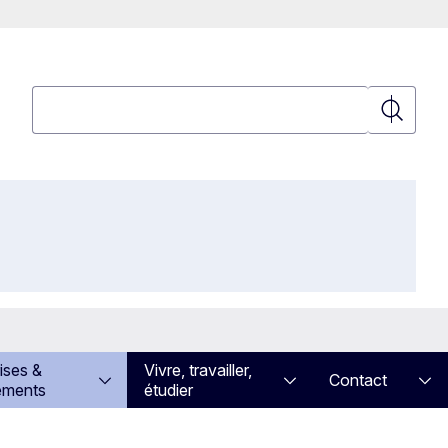
Rechercher
Recherch
ises &
Vivre, travailler,
Contact
ements
étudier