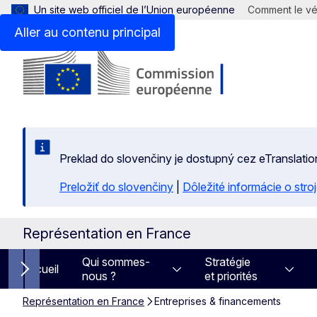
Un site web officiel de l’Union européenne
Comment le vér
Aller au contenu principal
Preklad do slovenčiny je dostupný cez eTranslatio
Preložiť do slovenčiny
|
Dôležité informácie o str
Représentation en France
Qui sommes-
Stratégie
Accueil
nous ?
et priorités
Next items
Représentation en France
Entreprises & financements