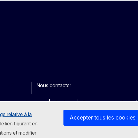
Nous contacter
ook
outube
Other
es sur nos sites web
Cookies
Protection de la vie priv
ge relative à la
Accepter tous les cookies
le lien figurant en
tions et modifier