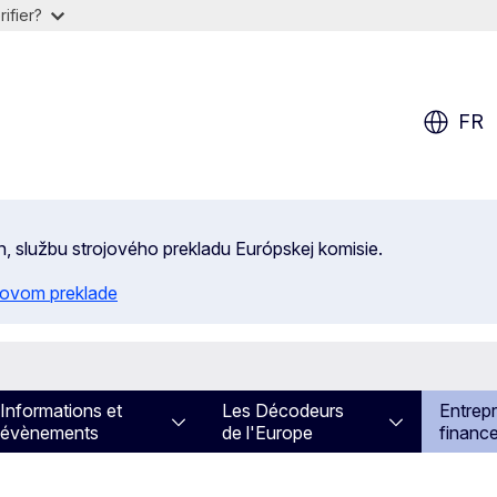
ifier?
FR
n, službu strojového prekladu Európskej komisie.
ojovom preklade
Informations et
Les Décodeurs
Entrepr
évènements
de l'Europe
financ