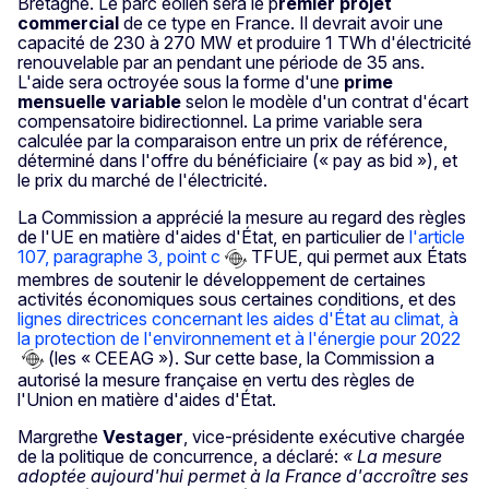
Bretagne. Le parc éolien sera le p
remier projet
commercial
de ce type en France. Il devrait avoir une
capacité de 230 à 270 MW et produire 1 TWh d'électricité
renouvelable par an pendant une période de 35 ans.
L'aide sera octroyée sous la forme d'une
prime
mensuelle variable
selon le modèle d'un contrat d'écart
compensatoire bidirectionnel. La prime variable sera
calculée par la comparaison entre un prix de référence,
déterminé dans l'offre du bénéficiaire (« pay as bid »), et
le prix du marché de l'électricité.
La Commission a apprécié la mesure au regard des règles
de l'UE en matière d'aides d'État, en particulier de
l'article
107, paragraphe 3, point c
TFUE, qui permet aux États
membres de soutenir le développement de certaines
activités économiques sous certaines conditions, et des
lignes directrices concernant les aides d'État au climat, à
la protection de l'environnement et à l'énergie pour 2022
(les « CEEAG »). Sur cette base, la Commission a
autorisé la mesure française en vertu des règles de
l'Union en matière d'aides d'État.
Margrethe
Vestager
, vice-présidente exécutive chargée
de la politique de concurrence, a déclaré:
« La mesure
adoptée aujourd'hui permet à la France d'accroître ses